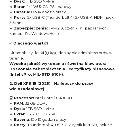
🔹
Dysk:
1 TB SSD NVMe
🔹
Ekran:
14” WUXGA IPS, matowy
🔹
Bateria:
Do 14 godzin pracy
🔹
Porty:
2x USB-C (Thunderbolt 4), 2x USB-A, HDMI, jack
3,5 mm
🔹
Zabezpieczenia:
TPM 2.0, czytnik linii papilarnych,
kamera IR z Windows Hello
✅
Dlaczego warto?
Ultramobilny i lekki (1,1 kg), idealny dla administratorów w
terenie.
Wysoka jakość wykonania i świetna klawiatura
.
Doskonałe zabezpieczenia i certyfikaty biznesowe
(Intel vPro, MIL-STD 810H)
.
2. Dell XPS 15 (2025)
–
Najlepszy do pracy
wielozadaniowej
💻
Procesor:
Intel Core i9-14900H
🔹
RAM:
32 GB DDR5
🔹
Dysk:
1 TB SSD NVMe
🔹
Ekran:
15,6” OLED 3.5K
🔹
Bateria:
Do 10 godzin pracy
🔹
Porty:
Thunderbolt 4, USB-C, czytnik kart SD, jack 3,5