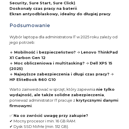
Security, Sure Start, Sure Click)
.
Doskonały czas pracy na baterii
.
Ekran antyodblaskowy, idealny do długiej pracy
.
Podsumowanie
Wybór laptopa dla administratora IT w 2025 roku zależy od
jego potrzeb:
🔹
Mobilność i bezpieczeństwo?
→
Lenovo ThinkPad
X1 Carbon Gen 12
🔹
Moc obliczeniowa i multitasking?
→
Dell XPS 15
(2025)
🔹
Najwyższe zabezpieczenia i długi czas pracy?
→
HP EliteBook 860 G10
Warto zainwestować w sprzęt, który zapewnia
nie tylko
wydajność, ale także solidne zabezpieczenia
,
ponieważ administrator IT pracuje z
krytycznymi danymi
firmowymi
.
✅
Na co zwrócić uwagę przy zakupie?
✔ Mocny procesor i min. 16 GB RAM.
✔ Dysk SSD NVMe (min. 512 GB).