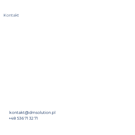
Kontakt
Biuro:
Aleje Jerozolimskie 109/70
02-011 Warszawa
Polska
Siedziba:
ul. Płońska 24D/49
05-190 Nasielsk
Polska
NIP: 5311641809
Regon: 369279000
M:
kontakt@dmsolution.pl
T:
+48 536 71 32 71