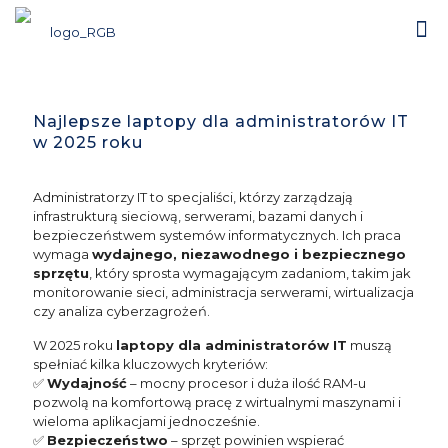
Najlepsze laptopy dla administratorów IT
w 2025 roku
Administratorzy IT to specjaliści, którzy zarządzają
infrastrukturą sieciową, serwerami, bazami danych i
bezpieczeństwem systemów informatycznych. Ich praca
wymaga
wydajnego, niezawodnego i bezpiecznego
sprzętu
, który sprosta wymagającym zadaniom, takim jak
monitorowanie sieci, administracja serwerami, wirtualizacja
czy analiza cyberzagrożeń.
W 2025 roku
laptopy dla administratorów IT
muszą
spełniać kilka kluczowych kryteriów:
✅
Wydajność
– mocny procesor i duża ilość RAM-u
pozwolą na komfortową pracę z wirtualnymi maszynami i
wieloma aplikacjami jednocześnie.
✅
Bezpieczeństwo
– sprzęt powinien wspierać