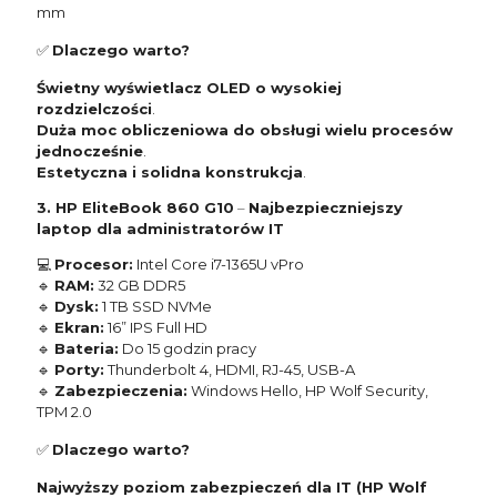
mm
✅
Dlaczego warto?
Świetny wyświetlacz OLED o wysokiej
rozdzielczości
.
Duża moc obliczeniowa do obsługi wielu procesów
jednocześnie
.
Estetyczna i solidna konstrukcja
.
3. HP EliteBook 860 G10
–
Najbezpieczniejszy
laptop dla administratorów IT
💻
Procesor:
Intel Core i7-1365U vPro
🔹
RAM:
32 GB DDR5
🔹
Dysk:
1 TB SSD NVMe
🔹
Ekran:
16” IPS Full HD
🔹
Bateria:
Do 15 godzin pracy
🔹
Porty:
Thunderbolt 4, HDMI, RJ-45, USB-A
🔹
Zabezpieczenia:
Windows Hello, HP Wolf Security,
TPM 2.0
✅
Dlaczego warto?
Najwyższy poziom zabezpieczeń dla IT (HP Wolf