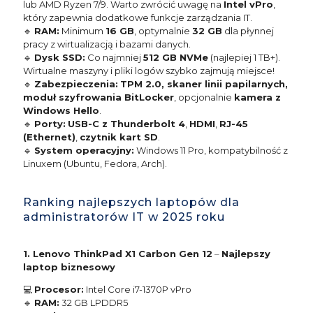
lub AMD Ryzen 7/9. Warto zwrócić uwagę na
Intel vPro
,
który zapewnia dodatkowe funkcje zarządzania IT.
🔹
RAM:
Minimum
16 GB
, optymalnie
32 GB
dla płynnej
pracy z wirtualizacją i bazami danych.
🔹
Dysk SSD:
Co najmniej
512 GB NVMe
(najlepiej 1 TB+).
Wirtualne maszyny i pliki logów szybko zajmują miejsce!
🔹
Zabezpieczenia:
TPM 2.0, skaner linii papilarnych,
moduł szyfrowania BitLocker
, opcjonalnie
kamera z
Windows Hello
.
🔹
Porty:
USB-C z Thunderbolt 4
,
HDMI
,
RJ-45
(Ethernet)
,
czytnik kart SD
.
🔹
System operacyjny:
Windows 11 Pro, kompatybilność z
Linuxem (Ubuntu, Fedora, Arch).
Ranking najlepszych laptopów dla
administratorów IT w 2025 roku
1. Lenovo ThinkPad X1 Carbon Gen 12
–
Najlepszy
laptop biznesowy
💻
Procesor:
Intel Core i7-1370P vPro
🔹
RAM:
32 GB LPDDR5