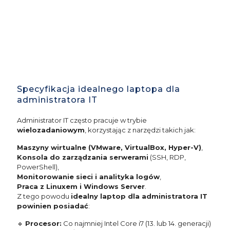
Specyfikacja idealnego laptopa dla
administratora IT
Administrator IT często pracuje w trybie
wielozadaniowym
, korzystając z narzędzi takich jak:
Maszyny wirtualne (VMware, VirtualBox, Hyper-V)
,
Konsola do zarządzania serwerami
(SSH, RDP,
PowerShell),
Monitorowanie sieci i analityka logów
,
Praca z Linuxem i Windows Server
.
Z tego powodu
idealny laptop dla administratora IT
powinien posiadać
:
🔹
Procesor:
Co najmniej Intel Core i7 (13. lub 14. generacji)