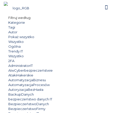
Filtruj według
Kategorie
Tagi
Autor
Pokaż wszystko
Wszystko
Ogólna
Trendy IT
Wszystko
2FA
AdministratorIT
AIwCyberbezpieczeństwie
AtakiHakerskie
AutomatyzacjaBiznesu
AutomatyzacjaProcesów
AutoryzacjaBezHasła
BackupDanych
bezpieczeństwo danych IT
BezpieczeństwoDanych
BezpieczeństwoFirmy