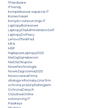
ITHardware
ITTrendy
kompleksowe wsparcie IT
KoniecHaseł
korzyści outsourcingu IT
LaptopyBiznesowe
LaptopyDlaAdministratorówIT
LaptopyDoPracy
LenovoThinkPad
MFA
MŚP
NajlepszeLaptopy2025
NieDajSięHakerom
NieDlaOkupów
NoweTechnologie
NoweZagrożenia2025
NowoczesnaFirma
obsługa informatyczna firm
ochrona przed phishingiem
OchronaDanych
OszustwaOnline
outsourcing IT
Passkeys
Phishing