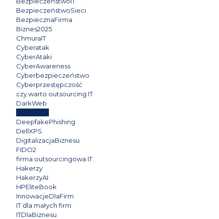
BezpieczeństwoIT
BezpieczeństwoSieci
BezpiecznaFirma
Biznes2025
ChmuraIT
Cyberatak
CyberAtaki
CyberAwareness
Cyberbezpieczeństwo
Cyberprzestępczość
czy warto outsourcing IT
DarkWeb
Deepfake
DeepfakePhishing
DellXPS
DigitalizacjaBiznesu
FIDO2
firma outsourcingowa IT
Hakerzy
HakerzyAI
HPEliteBook
InnowacjeDlaFirm
IT dla małych firm
ITDlaBiznesu