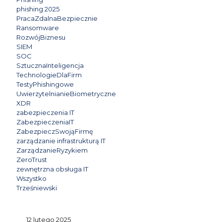
phishing 2025
PracaZdalnaBezpiecznie
Ransomware
RozwójBiznesu
SIEM
SOC
SztucznaInteligencja
TechnologieDlaFirm
TestyPhishingowe
UwierzytelnianieBiometryczne
XDR
zabezpieczenia IT
ZabezpieczeniaIT
ZabezpieczSwojąFirmę
zarządzanie infrastrukturą IT
ZarządzanieRyzykiem
ZeroTrust
zewnętrzna obsługa IT
Wszystko
Trześniewski
12 lutego 2025